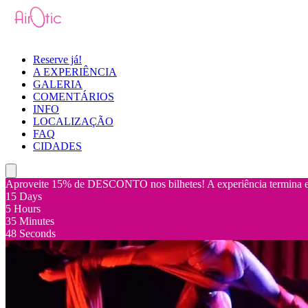
Reserve já!
A EXPERIÊNCIA
GALERIA
COMENTÁRIOS
INFO
LOCALIZAÇÃO
FAQ
CIDADES
Aproveite 15% de DESCONTO nos bilhetes! A experiência termina 
15
Days
5
Hours
35
Minutes
48
Seconds