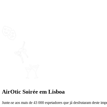
Lisboa
Um cabaret sensual de estilo circense ao ar livre
Já abriu em Lisboa! 
Um espetáculo
incrível
Acrobatas de
classe mundial
Cocktails
& Garrafas
AirOtic Soirée em Lisboa
Junte-se aos mais de 43 000 espetadores que já desfrutaram deste im