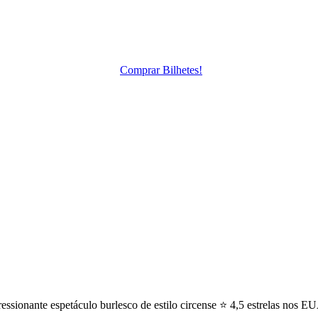
Compre já os seus bilhetes!
Comprar Bilhetes!
pressionante espetáculo burlesco de estilo circense ⭐ 4,5 estrelas no