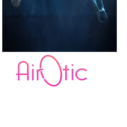
Paris
Un tout nouveau spectacle de cirque-cabaret sensuel et burlesque
Cet 