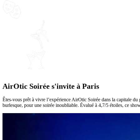
Un spectacle
époustouflant
Des acrobates de
haut niveau
Cocktails o
boisson
AirOtic Soirée s'invite à Paris
Êtes-vous prêt à vivre l’expérience AirOtic Soirée dans la capitale du
burlesque, pour une soirée inoubliable. Évalué à 4,7/5 étoiles, ce 