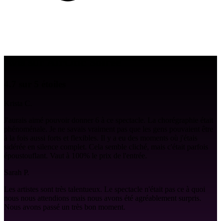
Avis sur AirOtic Soirée
4.7 sur 5 étoiles
Krista C.
J'aurais aimé pouvoir donner 6 à ce spectacle. La chorégraphie était
phénoménale. Je ne savais vraiment pas que les gens pouvaient être
à la fois aussi forts et flexibles. Il y a eu des moments où j'étais
sidérée en silence complet. Cela semble cliché, mais c'était parfois
époustouflant. Vaut à 100% le prix de l'entrée.
Sarah P.
Les artistes sont très talentueux. Le spectacle n'était pas ce à quoi
nous nous attendions mais nous avons été agréablement surpris.
Nous avons passé un très bon moment.