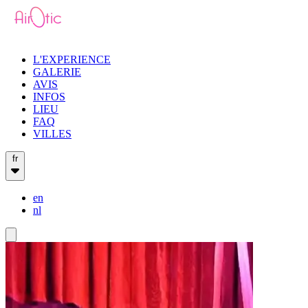
L'EXPERIENCE
GALERIE
AVIS
INFOS
LIEU
FAQ
VILLES
fr
en
nl