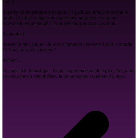
Lou S.
Superbe démonstration artistique. Le petit lieu intime connecte le
public à l'artiste, créant une expérience unique en son genre.
Fortement recommandé ! Nous reviendrons avec des amis !
Samantha F.
Spectacle fantastique ! Je le recommande vivement à tout le monde
!!! Vous ne serez pas déçu !
Robert E.
Un spectacle fantastique. Toute l'expérience valait le prix. De grands
artistes dans un petit théâtre. Je recommande vivement d'y aller.